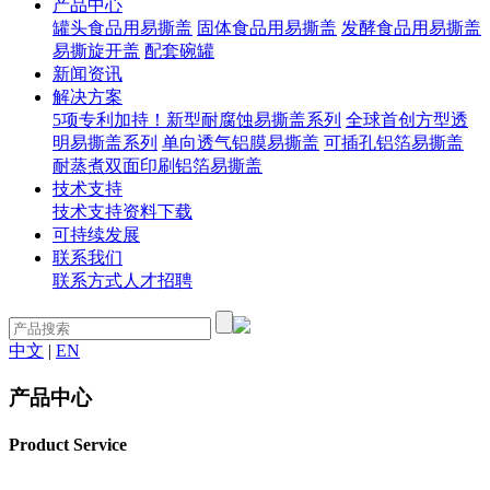
产品中心
罐头食品用易撕盖
固体食品用易撕盖
发酵食品用易撕盖
易撕旋开盖
配套碗罐
新闻资讯
解决方案
5项专利加持！新型耐腐蚀易撕盖系列
全球首创方型透
明易撕盖系列
单向透气铝膜易撕盖
可插孔铝箔易撕盖
耐蒸煮双面印刷铝箔易撕盖
技术支持
技术支持
资料下载
可持续发展
联系我们
联系方式
人才招聘
中文
|
EN
产品中心
Product Service