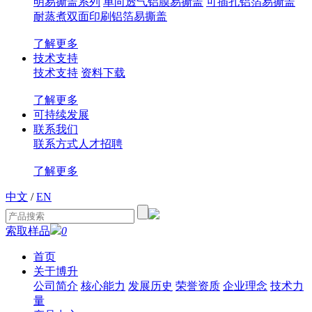
明易撕盖系列
单向透气铝膜易撕盖
可插孔铝箔易撕盖
耐蒸煮双面印刷铝箔易撕盖
了解更多
技术支持
技术支持
资料下载
了解更多
可持续发展
联系我们
联系方式
人才招聘
了解更多
中文
/
EN
索取样品
0
首页
关于博升
公司简介
核心能力
发展历史
荣誉资质
企业理念
技术力
量