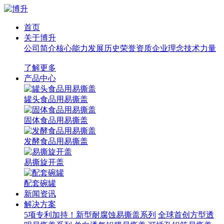
首页
关于博升
公司简介
核心能力
发展历史
荣誉资质
企业理念
技术力量
了解更多
产品中心
罐头食品用易撕盖
固体食品用易撕盖
发酵食品用易撕盖
易撕旋开盖
配套碗罐
新闻资讯
解决方案
5项专利加持！新型耐腐蚀易撕盖系列
全球首创方型透