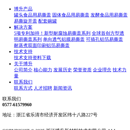
博升产品
罐头食品用易撕盖
固体食品用易撕盖
发酵食品用易撕盖
易撕旋开盖
配套碗罐
解决方案
5项专利加持！新型耐腐蚀易撕盖系列
全球首创方型透
明易撕盖系列
单向透气铝膜易撕盖
可插孔铝箔易撕盖
耐蒸煮双面印刷铝箔易撕盖
技术支持
技术支持
资料下载
关于博升
公司简介
核心能力
发展历史
荣誉资质
企业理念
技术力
量
联系我们
联系方式
人才招聘
新闻资讯
联系我们
0577-61579960
地址：浙江省乐清市经济开发区纬十八路227号