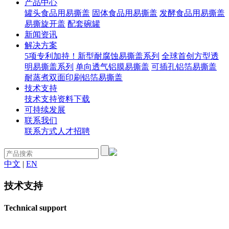
产品中心
罐头食品用易撕盖
固体食品用易撕盖
发酵食品用易撕盖
易撕旋开盖
配套碗罐
新闻资讯
解决方案
5项专利加持！新型耐腐蚀易撕盖系列
全球首创方型透
明易撕盖系列
单向透气铝膜易撕盖
可插孔铝箔易撕盖
耐蒸煮双面印刷铝箔易撕盖
技术支持
技术支持
资料下载
可持续发展
联系我们
联系方式
人才招聘
中文
|
EN
技术支持
Technical support