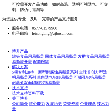
可按需开发产品功能，如耐高温、透明可视透气、可穿
刺、防伪可追溯等
为您提供专业，及时，完善的产品支持服务
服务电话：0577-61579960
电子邮箱：leizongting@zjbosun.com
博升产品
罐头食品用易撕盖
固体食品用易撕盖
发酵食品用易撕盖
易撕旋开盖
配套碗罐
解决方案
5项专利加持！新型耐腐蚀易撕盖系列
全球首创方型透
明易撕盖系列
单向透气铝膜易撕盖
可插孔铝箔易撕盖
耐蒸煮双面印刷铝箔易撕盖
技术支持
技术支持
资料下载
关于博升
公司简介
核心能力
发展历史
荣誉资质
企业理念
技术力
量