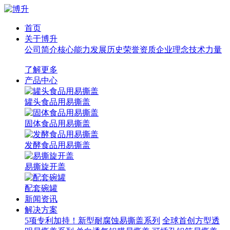
首页
关于博升
公司简介
核心能力
发展历史
荣誉资质
企业理念
技术力量
了解更多
产品中心
罐头食品用易撕盖
固体食品用易撕盖
发酵食品用易撕盖
易撕旋开盖
配套碗罐
新闻资讯
解决方案
5项专利加持！新型耐腐蚀易撕盖系列
全球首创方型透