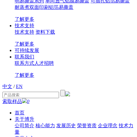
明易撕盖系列
单向透气铝膜易撕盖
可插孔铝箔易撕盖
耐蒸煮双面印刷铝箔易撕盖
了解更多
技术支持
技术支持
资料下载
了解更多
可持续发展
联系我们
联系方式
人才招聘
了解更多
中文
/
EN
索取样品
0
首页
关于博升
公司简介
核心能力
发展历史
荣誉资质
企业理念
技术力
量