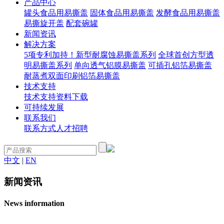
产品中心
罐头食品用易撕盖
固体食品用易撕盖
发酵食品用易撕盖
易撕旋开盖
配套碗罐
新闻资讯
解决方案
5项专利加持！新型耐腐蚀易撕盖系列
全球首创方型透
明易撕盖系列
单向透气铝膜易撕盖
可插孔铝箔易撕盖
耐蒸煮双面印刷铝箔易撕盖
技术支持
技术支持
资料下载
可持续发展
联系我们
联系方式
人才招聘
中文
|
EN
新闻资讯
News information