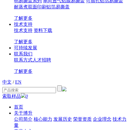
明易撕盖系列
单向透气铝膜易撕盖
可插孔铝箔易撕盖
耐蒸煮双面印刷铝箔易撕盖
了解更多
技术支持
技术支持
资料下载
了解更多
可持续发展
联系我们
联系方式
人才招聘
了解更多
中文
/
EN
索取样品
0
首页
关于博升
公司简介
核心能力
发展历史
荣誉资质
企业理念
技术力
量