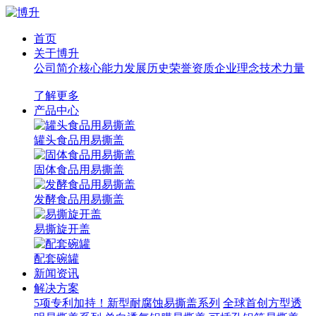
首页
关于博升
公司简介
核心能力
发展历史
荣誉资质
企业理念
技术力量
了解更多
产品中心
罐头食品用易撕盖
固体食品用易撕盖
发酵食品用易撕盖
易撕旋开盖
配套碗罐
新闻资讯
解决方案
5项专利加持！新型耐腐蚀易撕盖系列
全球首创方型透