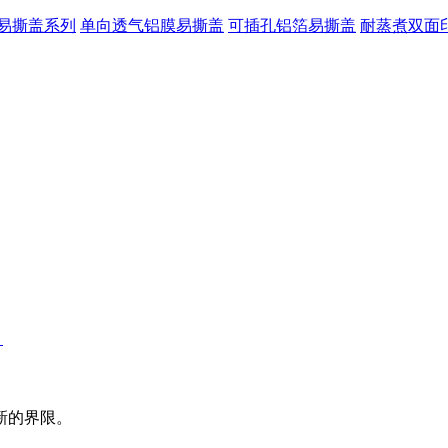
易撕盖系列
单向透气铝膜易撕盖
可插孔铝箔易撕盖
耐蒸煮双面
！
新的界限。