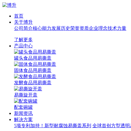
首页
关于博升
公司简介
核心能力
发展历史
荣誉资质
企业理念
技术力量
了解更多
产品中心
罐头食品用易撕盖
固体食品用易撕盖
发酵食品用易撕盖
易撕旋开盖
配套碗罐
新闻资讯
解决方案
5项专利加持！新型耐腐蚀易撕盖系列
全球首创方型透明