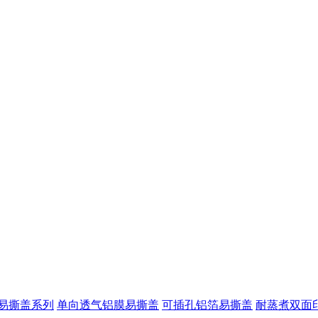
易撕盖系列
单向透气铝膜易撕盖
可插孔铝箔易撕盖
耐蒸煮双面