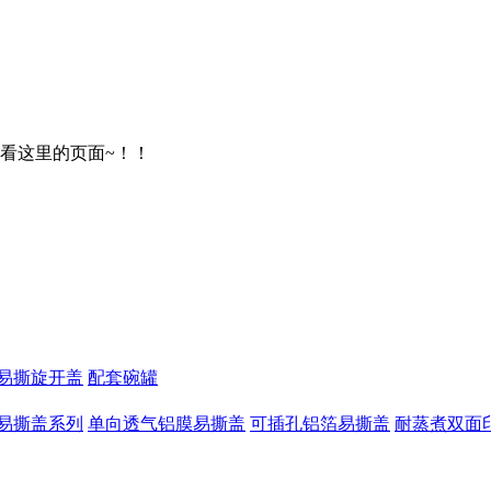
请看这里的页面~！！
易撕旋开盖
配套碗罐
易撕盖系列
单向透气铝膜易撕盖
可插孔铝箔易撕盖
耐蒸煮双面