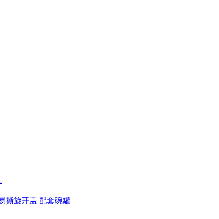
量
易撕旋开盖
配套碗罐