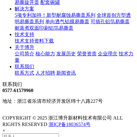
易撕旋开盖
配套碗罐
解决方案
5项专利加持！新型耐腐蚀易撕盖系列
全球首创方型透
明易撕盖系列
单向透气铝膜易撕盖
可插孔铝箔易撕盖
耐蒸煮双面印刷铝箔易撕盖
技术支持
技术支持
资料下载
关于博升
公司简介
核心能力
发展历史
荣誉资质
企业理念
技术力
量
联系我们
联系方式
人才招聘
新闻资讯
联系我们
0577-61579960
地址：浙江省乐清市经济开发区纬十八路227号
COPYRIGHT © 2025 浙江博升新材料技术有限公司 ALL
RIGHTS RESERVED
浙ICP备18036574号
×