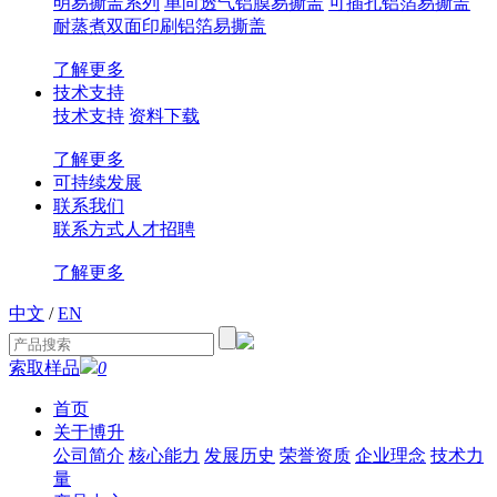
明易撕盖系列
单向透气铝膜易撕盖
可插孔铝箔易撕盖
耐蒸煮双面印刷铝箔易撕盖
了解更多
技术支持
技术支持
资料下载
了解更多
可持续发展
联系我们
联系方式
人才招聘
了解更多
中文
/
EN
索取样品
0
首页
关于博升
公司简介
核心能力
发展历史
荣誉资质
企业理念
技术力
量