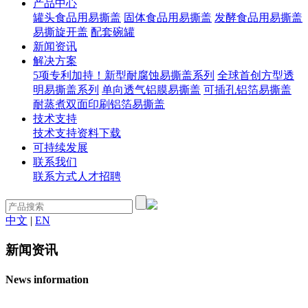
产品中心
罐头食品用易撕盖
固体食品用易撕盖
发酵食品用易撕盖
易撕旋开盖
配套碗罐
新闻资讯
解决方案
5项专利加持！新型耐腐蚀易撕盖系列
全球首创方型透
明易撕盖系列
单向透气铝膜易撕盖
可插孔铝箔易撕盖
耐蒸煮双面印刷铝箔易撕盖
技术支持
技术支持
资料下载
可持续发展
联系我们
联系方式
人才招聘
中文
|
EN
新闻资讯
News information