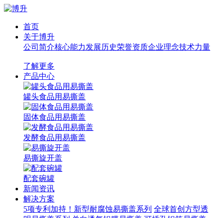
首页
关于博升
公司简介
核心能力
发展历史
荣誉资质
企业理念
技术力量
了解更多
产品中心
罐头食品用易撕盖
固体食品用易撕盖
发酵食品用易撕盖
易撕旋开盖
配套碗罐
新闻资讯
解决方案
5项专利加持！新型耐腐蚀易撕盖系列
全球首创方型透